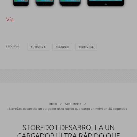
Vía
ETIQUETAS
IPHONE 6
RENDER
RUMORES
Inicio
Accesorios
StoreDot desarrolla un cargador ultra rápido que carga un móvil en 30 segundos
STOREDOT DESARROLLA UN
CARGADOR ULTRA RÁPIDO QUE