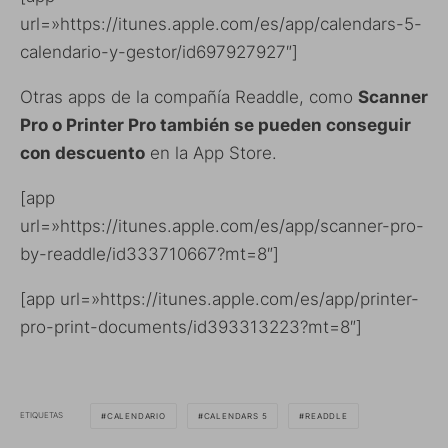
url=»https://itunes.apple.com/es/app/calendars-5-
calendario-y-gestor/id697927927″]
Otras apps de la compañía Readdle, como
Scanner
Pro o Printer Pro también se pueden conseguir
con descuento
en la App Store.
[app
url=»https://itunes.apple.com/es/app/scanner-pro-
by-readdle/id333710667?mt=8″]
[app url=»https://itunes.apple.com/es/app/printer-
pro-print-documents/id393313223?mt=8″]
ETIQUETAS
CALENDARIO
CALENDARS 5
READDLE