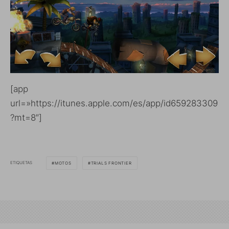
[app
url=»https://itunes.apple.com/es/app/id659283309
?mt=8″]
ETIQUETAS
MOTOS
TRIALS FRONTIER