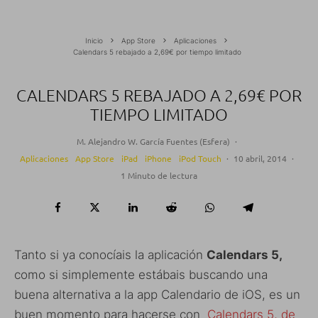
Inicio
App Store
Aplicaciones
Calendars 5 rebajado a 2,69€ por tiempo limitado
CALENDARS 5 REBAJADO A 2,69€ POR
TIEMPO LIMITADO
M. Alejandro W. García Fuentes (Esfera)
·
Aplicaciones
App Store
iPad
iPhone
iPod Touch
·
10 abril, 2014
·
1 Minuto de lectura
Tanto si ya conocíais la aplicación
Calendars 5,
como si simplemente estábais buscando una
buena alternativa a la app Calendario de iOS, es un
buen momento para hacerse con
Calendars 5, de