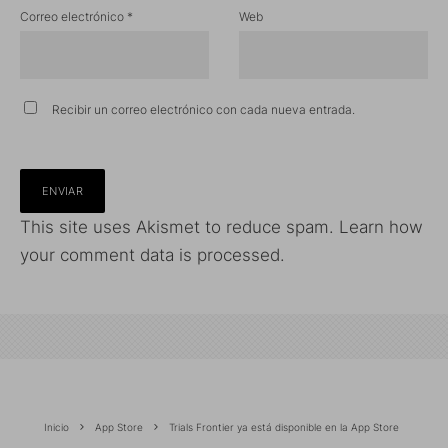
Correo electrónico
*
Web
Recibir un correo electrónico con cada nueva entrada.
This site uses Akismet to reduce spam.
Learn how
your comment data is processed.
Inicio
App Store
Trials Frontier ya está disponible en la App Store