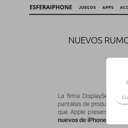
JUEGOS
APPS
AC
NUEVOS RUMOR
C
S
Escr
La firma DisplaySearch, 
pantallas de productos ele
que Apple presentaría es
nuevos de iPhone y dos p