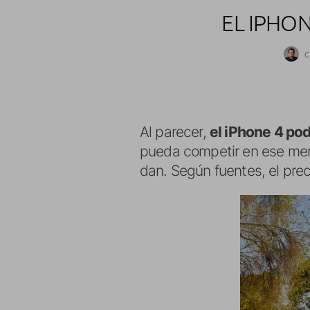
EL IPHON
C
Al parecer,
el iPhone 4 pod
pueda competir en ese mer
dan. Según fuentes, el prec