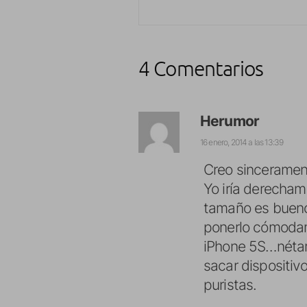
4 Comentarios
Herumor
16 enero, 2014 a las 13:39
Creo sincerament
Yo iría derechame
tamaño es bueno
ponerlo cómodam
iPhone 5S…nétam
sacar dispositi
puristas.