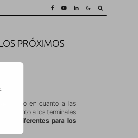
 LOS PRÓXIMOS
lectura
o.
l mercado en cuanto a las
SE
 en cuanto a los terminales
maño diferentes para los