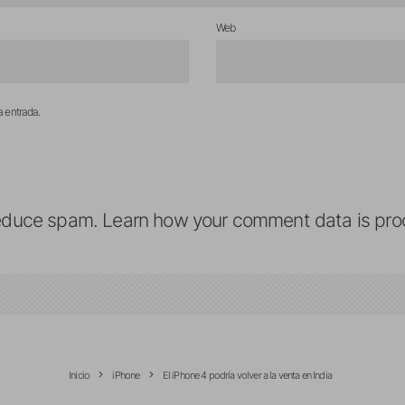
Web
a entrada.
reduce spam.
Learn how your comment data is pro
Inicio
iPhone
El iPhone 4 podría volver a la venta en India