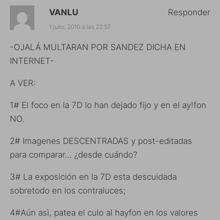
VANLU
Responder
1 julio, 2010 a las 22:57
-OJALÁ MULTARAN POR SANDEZ DICHA EN
INTERNET-
A VER:
1# El foco en la 7D lo han dejado fijo y en el ay!fon
NO.
2# Imagenes DESCENTRADAS y post-editadas
para comparar… ¿desde cuándo?
3# La exposición en la 7D esta descuidada
sobretodo en los contraluces;
4#Aún asì, patea el culo al hayfon en los valores