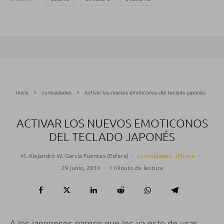
Inicio
curiosidades
Activar los nuevos emoticonos del teclado japonés
ACTIVAR LOS NUEVOS EMOTICONOS
DEL TECLADO JAPONÉS
M. Alejandro W. García Fuentes (Esfera)
·
curiosidades
iPhone
·
29 junio, 2010
·
1 Minuto de lectura
A los japoneses parece que les va esto de usar