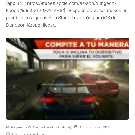
[app url=»https://itunes.apple.com/es/app/dungeon-
keeper/id659212037?mt=8″] Después de varios meses en
pruebas en algunas App Store, la versión para iOS de
Dungeon Keeper llegar...
M. Alejandro W. García Fuentes (Esfera)
18 diciembre, 2013
1 Minuto de lectura