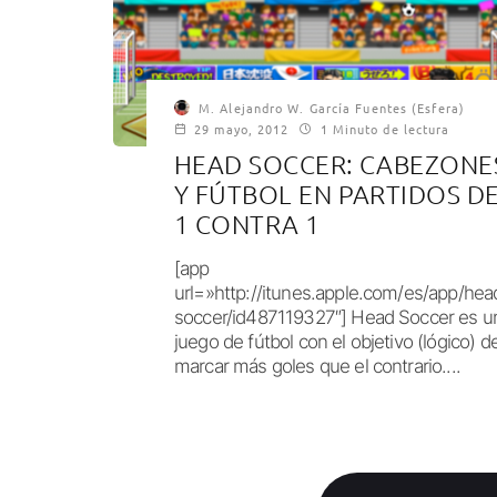
M. Alejandro W. García Fuentes (Esfera)
29 mayo, 2012
1 Minuto de lectura
HEAD SOCCER: CABEZONE
Y FÚTBOL EN PARTIDOS D
1 CONTRA 1
[app
url=»http://itunes.apple.com/es/app/hea
soccer/id487119327″] Head Soccer es u
juego de fútbol con el objetivo (lógico) d
marcar más goles que el contrario....