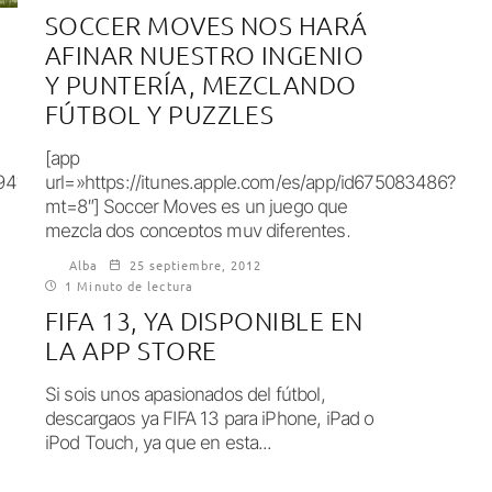
SOCCER MOVES NOS HARÁ
AFINAR NUESTRO INGENIO
Y PUNTERÍA, MEZCLANDO
FÚTBOL Y PUZZLES
[app
94?
url=»https://itunes.apple.com/es/app/id675083486?
mt=8″] Soccer Moves es un juego que
mezcla dos conceptos muy diferentes,
pero que lo convierten en un juego...
Alba
25 septiembre, 2012
1 Minuto de lectura
FIFA 13, YA DISPONIBLE EN
LA APP STORE
Si sois unos apasionados del fútbol,
descargaos ya FIFA 13 para iPhone, iPad o
iPod Touch, ya que en esta...