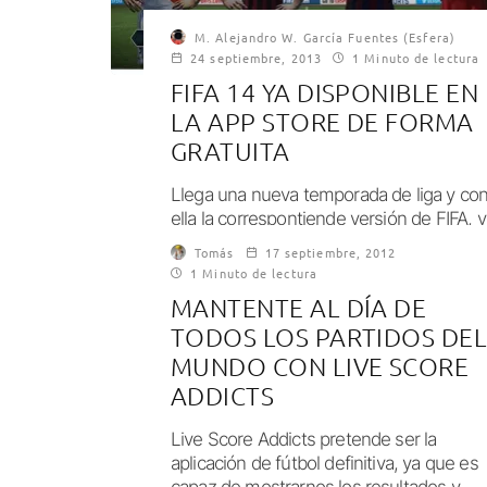
M. Alejandro W. García Fuentes (Esfera)
24 septiembre, 2013
1 Minuto de lectura
FIFA 14 YA DISPONIBLE EN
LA APP STORE DE FORMA
GRATUITA
Llega una nueva temporada de liga y co
ella la correspontiende versión de FIFA, y
es que ya está disponible...
Tomás
17 septiembre, 2012
1 Minuto de lectura
MANTENTE AL DÍA DE
TODOS LOS PARTIDOS DE
MUNDO CON LIVE SCORE
ADDICTS
Live Score Addicts pretende ser la
aplicación de fútbol definitiva, ya que es
capaz de mostrarnos los resultados y