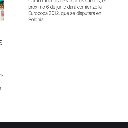
Como muchos de vosotros sabréis, el
próximo 6 de junio dará comienzo la
Eurocopa 2012, que se disputará en
Polonia...
S
E
d-
n
e