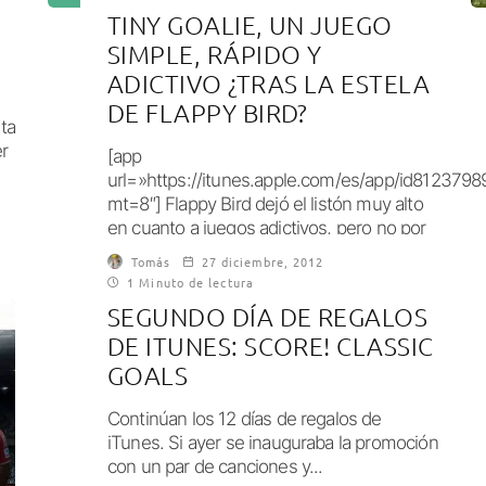
TINY GOALIE, UN JUEGO
SIMPLE, RÁPIDO Y
ADICTIVO ¿TRAS LA ESTELA
DE FLAPPY BIRD?
ta
er
[app
url=»https://itunes.apple.com/es/app/id8123798
mt=8″] Flappy Bird dejó el listón muy alto
en cuanto a juegos adictivos, pero no por
ello los desarrolladores...
Tomás
27 diciembre, 2012
1 Minuto de lectura
SEGUNDO DÍA DE REGALOS
DE ITUNES: SCORE! CLASSIC
GOALS
Continúan los 12 días de regalos de
iTunes. Si ayer se inauguraba la promoción
con un par de canciones y...