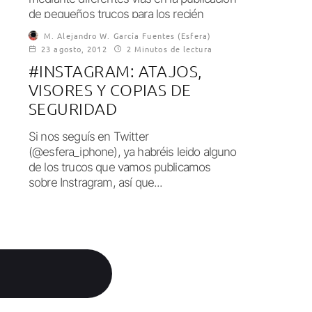
de pequeños trucos para los recién
llegados...
M. Alejandro W. García Fuentes (Esfera)
23 agosto, 2012
2 Minutos de lectura
#INSTAGRAM: ATAJOS,
VISORES Y COPIAS DE
SEGURIDAD
Si nos seguís en Twitter
(@esfera_iphone), ya habréis leido alguno
de los trucos que vamos publicamos
sobre Instragram, así que...