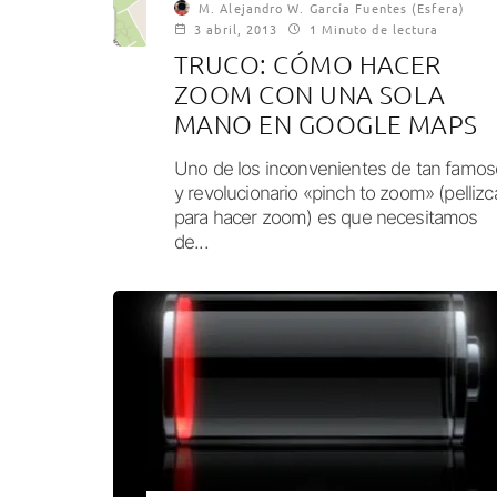
M. Alejandro W. García Fuentes (Esfera)
3 abril, 2013
1 Minuto de lectura
TRUCO: CÓMO HACER
ZOOM CON UNA SOLA
MANO EN GOOGLE MAPS
Uno de los inconvenientes de tan famos
y revolucionario «pinch to zoom» (pellizc
para hacer zoom) es que necesitamos
de...