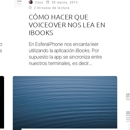
Coco
30 marzo, 2013
2 Minutos de lectura
CÓMO HACER QUE
VOICEOVER NOS LEA EN
IBOOKS
o
En EsferaiPhone nos encanta leer
a
utilizando la aplicación iBooks. Por
supuesto la app se sincroniza entre
nuestros terminales, es decir...