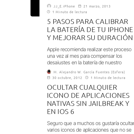
JJ_E.iPhone
21 marzo, 2013
1 Minuto de lectura
5 PASOS PARA CALIBRAR
LA BATERÍA DE TU IPHONE
Y MEJORAR SU DURACIÓN
Apple recomienda realizar este proceso
una vez al mes para compensar los
desajustes en la batería de nuestro
dispositivo.
M. Alejandro W. García Fuentes (Esfera)
30 octubre, 2012
1 Minuto de lectura
OCULTAR CUALQUIER
ICONO DE APLICACIONES
NATIVAS SIN JAILBREAK Y
EN IOS 6
Seguro que a muchos os gustaría oculta
varios iconos de aplicaciones que no se