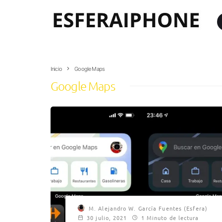
Inicio
Google Maps
Google Maps
M. Alejandro W. García Fuentes (Esfera)
30 julio, 2021
1 Minuto de lectura