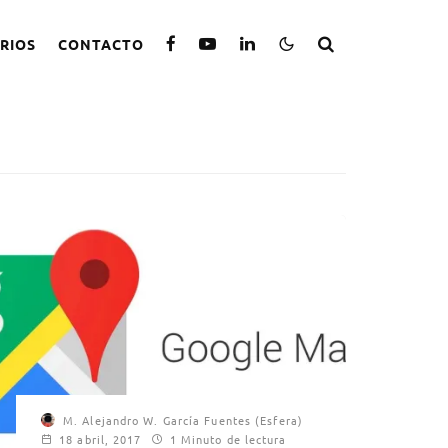
RIOS
CONTACTO
M. Alejandro W. García Fuentes (Esfera)
18 abril, 2017
1 Minuto de lectura