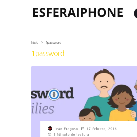
Inicio
1password
1password
Iván Fragoso
17 febrero, 2016
1 Minuto de lectura