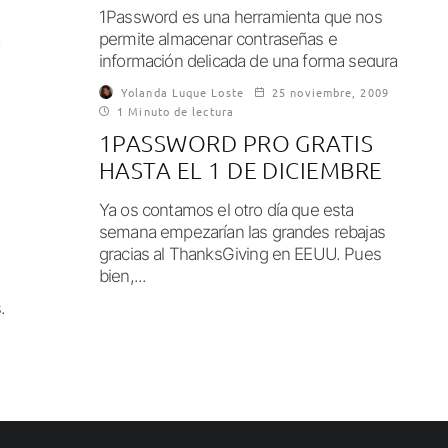
1Password es una herramienta que nos
permite almacenar contraseñas e
a
información delicada de una forma segura
y unificada, con la...
Yolanda Luque Loste
25 noviembre, 2009
1 Minuto de lectura
1PASSWORD PRO GRATIS
HASTA EL 1 DE DICIEMBRE
Ya os contamos el otro día que esta
semana empezarían las grandes rebajas
gracias al ThanksGiving en EEUU. Pues
bien,...
.