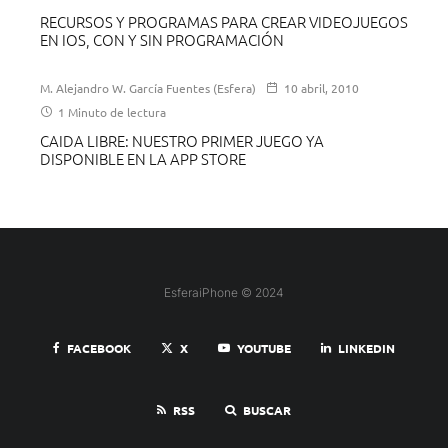
RECURSOS Y PROGRAMAS PARA CREAR VIDEOJUEGOS
EN IOS, CON Y SIN PROGRAMACIÓN
M. Alejandro W. García Fuentes (Esfera)
10 abril, 2010
1 Minuto de lectura
CAIDA LIBRE: NUESTRO PRIMER JUEGO YA
DISPONIBLE EN LA APP STORE
EsferaiPhone © 2024
FACEBOOK
X
YOUTUBE
LINKEDIN
RSS
BUSCAR