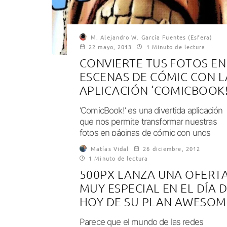
M. Alejandro W. García Fuentes (Esfera)
22 mayo, 2013
1 Minuto de lectura
CONVIERTE TUS FOTOS EN
ESCENAS DE CÓMIC CON L
APLICACIÓN ‘COMICBOOK!
‘ComicBook!’ es una divertida aplicación
que nos permite transformar nuestras
fotos en páginas de cómic con unos
sencillos pasos, como...
Matías Vidal
26 diciembre, 2012
1 Minuto de lectura
500PX LANZA UNA OFERT
MUY ESPECIAL EN EL DÍA 
HOY DE SU PLAN AWESOM
Parece que el mundo de las redes