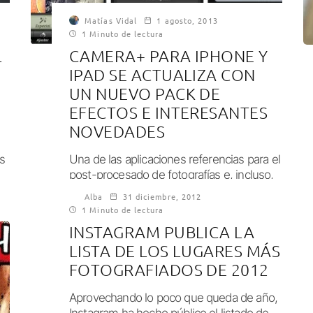
Matías Vidal
1 agosto, 2013
1 Minuto de lectura
L
CAMERA+ PARA IPHONE Y
IPAD SE ACTUALIZA CON
E
UN NUEVO PACK DE
EFECTOS E INTERESANTES
NOVEDADES
ás
Una de las aplicaciones referencias para el
post-procesado de fotografías e, incluso,
para suplir a la propia cámara nativa de...
Alba
31 diciembre, 2012
1 Minuto de lectura
INSTAGRAM PUBLICA LA
LISTA DE LOS LUGARES MÁS
FOTOGRAFIADOS DE 2012
Aprovechando lo poco que queda de año,
Instagram ha hecho público el listado de